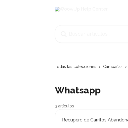
Ir al contenido principal
Buscar artículos...
Todas las colecciones
Campañas
Whatsapp
3 artículos
Recupero de Carritos Abando