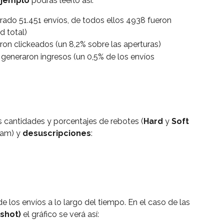
jemplo
 podrás leerlo así:
ado 51.451 envíos, de todos ellos 4938 fueron 
d total)
ron clickeados (un 8,2% sobre las aperturas)
generaron ingresos (un 0,5% de los envíos 
s cantidades y porcentajes de rebotes (
Hard
 y 
Soft 
pam) y 
desuscripciones
:
e los envíos a lo largo del tiempo. En el caso de las 
shot)
 el gráfico se verá así: