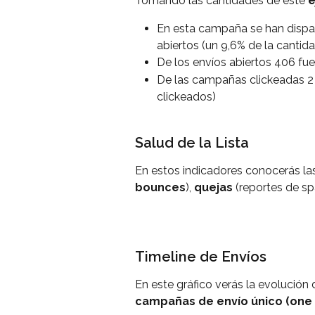
Tomando las cantidades de este 
e
En esta campaña se han dispar
abiertos (un 9,6% de la cantida
De los envíos abiertos 406 fue
De las campañas clickeadas 2 
clickeados)
Salud de la Lista
En estos indicadores conocerás la
bounces
), 
quejas
 (reportes de s
Timeline de Envíos
En este gráfico verás la evolución d
campañas de envío único (one 