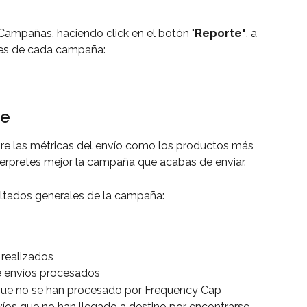
ampañas, haciendo click en el botón "
Reporte"
, a 
les de cada campaña:
te
bre las métricas del envío como los productos más 
erpretes mejor la campaña que acabas de enviar.
ultados generales de la campaña:
 realizados
e envíos procesados
 que no se han procesado por Frequency Cap
víos que no han llegado a destino por encontrarse 