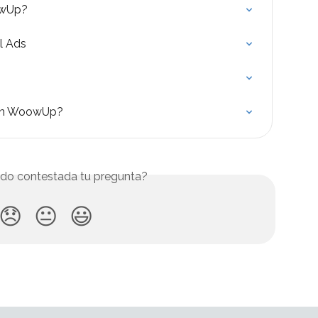
owUp?
l Ads
con WoowUp?
do contestada tu pregunta?
😞
😐
😃