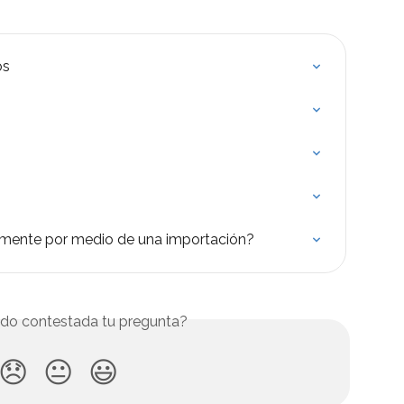
os
amente por medio de una importación?
do contestada tu pregunta?
😞
😐
😃