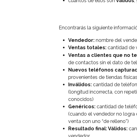
cuántos de ellos son 
válidos
, 
Encontrarás la siguiente informaci
Vendedor:
 nombre del vend
Ventas totales:
 cantidad de 
Ventas a clientes que no te
de contactos sin el dato de te
Nuevos teléfonos
capturad
provenientes de tiendas física
Inválidos:
 cantidad de teléfo
(longitud incorrecta, con repet
conocidos)
Genéricos:
 cantidad de telé
(cuando el vendedor no logra o
venta con uno “de relleno”)
Resultado final: Válidos:
 can
vendedor